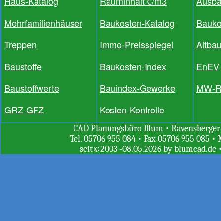
Haus-Katalog
Rauminhalt €/m3
Ausb
Mehrfamilienhäuser
Baukosten-Katalog
Bauko
Treppen
Immo-Preisspiegel
Altba
Baustoffe
Baukosten-Index
EnEV
Baustoffwerte
Bauindex-Gewerke
MW-R
GRZ-GFZ
Kosten-Kontrolle
CAD Planungsbüro Blum • Ravensberger St
Tel. 05706 955 084 • Fax 05706 955 085 • 
seit©2003 -08.05.2026 by blumcad.de 