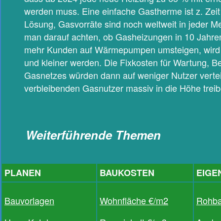
werden muss. Eine einfache Gastherme ist z. Zeit
Lösung, Gasvorräte sind noch weltweit in jeder 
man darauf achten, ob Gasheizungen in 10 Jahre
mehr Kunden auf Wärmepumpen umsteigen, wird d
und kleiner werden. Die Fixkosten für Wartung, B
Gasnetzes würden dann auf weniger Nutzer verteil
verbleibenden Gasnutzer massiv in die Höhe treib
Weiterführende Themen
PLANEN
BAUKOSTEN
EIGE
Bauvorlagen
Wohnfläche €/m2
Rohb