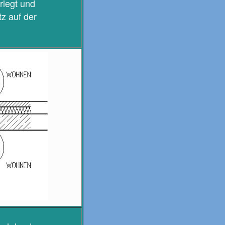
rlegt und
z auf der