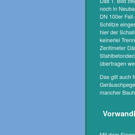
Das 1. Bild ze
noch in Neuba
DN 100er Fall-
Schlitze eing
hier der Schall
keinerlei Tre
Zentimeter Däm
Stahlbetondec
übertragen we
Das gilt auch 
Geräuschpegel 
mancher Bauhe
Vorwandi
Mit dem Sieges