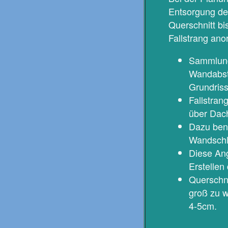
Entsorgung de
Querschnitt bi
Fallstrang ano
Sammlung
Wandabst
Grundriss
Fallstran
über Dach
Dazu ben
Wandschli
Diese Ang
Erstellen
Querschni
groß zu 
4-5cm.