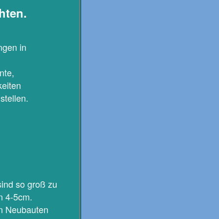
hten.
ngen in
nte,
keiten
tellen.
sind so groß zu
n 4-5cm.
in Neubauten