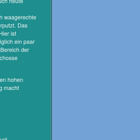
auch heute
ch waagerechte
rputzt. Das
ier ist
glich ein paar
 Bereich der
schosse
 den hohen
ng macht
ell