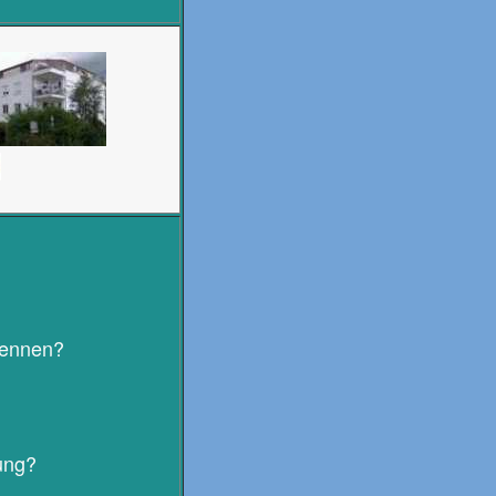
trennen?
ung?