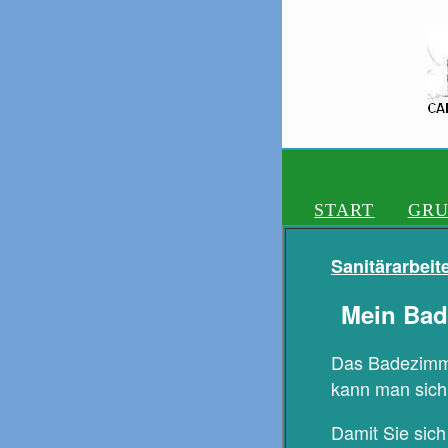
START
GRU
Sanitärarbeit
Mein Bad 
Das Badezimme
kann man sich
Damit Sie sich