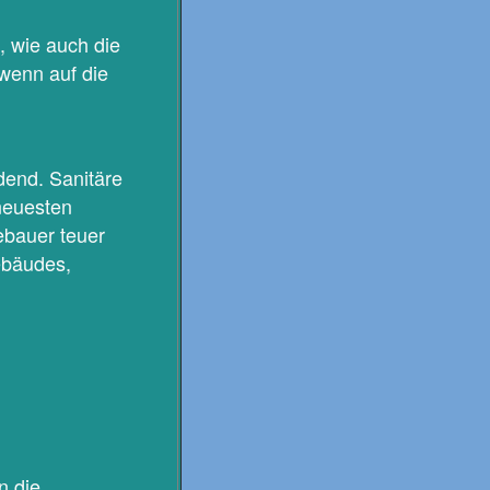
, wie auch die
wenn auf die
idend. Sanitäre
neuesten
ebauer teuer
ebäudes,
n die