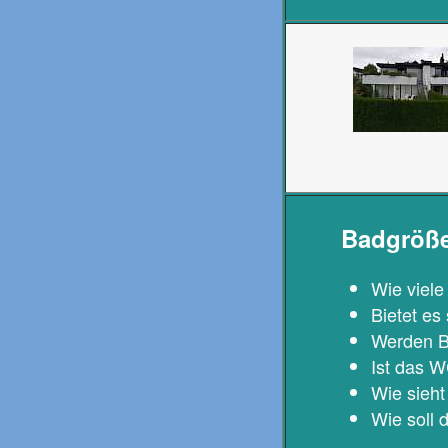
Badgröß
Wie viel
Bietet es
Werden B
Ist das 
Wie sieht
Wie soll