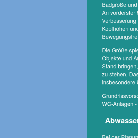
Badgröße und 
An vorderster 
Verbesserung d
Kopfhöhen und
Bewegungsfreih
Die Größe spie
Objekte und A
Stand bringen
zu stehen. Da
insbesondere 
Grundrissvors
WC-Anlagen - 
Abwasser
Bei der Planun