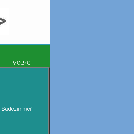
VOB/C
es Badezimmer
.