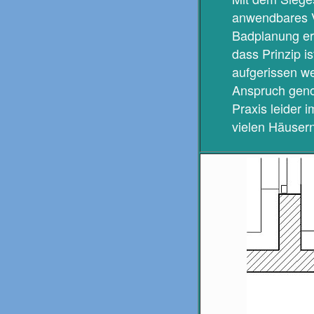
anwendbares Ve
Badplanung erm
dass Prinzip 
aufgerissen we
Anspruch genom
Praxis leider 
vielen Häusern