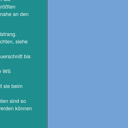
größten
t nahe an den
strang.
chten, siehe
uerschnitt bis
ie WS
t sie beim
hten sind so
 werden können