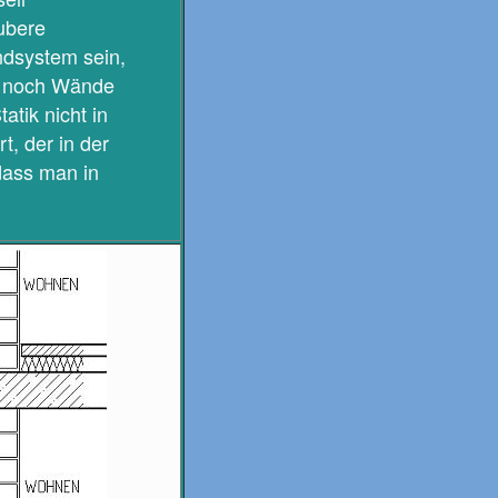
ubere
ndsystem sein,
en noch Wände
tik nicht in
, der in der
 dass man in