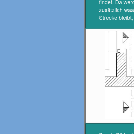
findet. Da wer
zusätzlich waa
Strecke bleibt