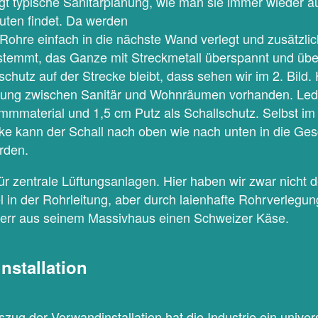
igt typische Sanitärplanung, wie man sie immer wieder 
uten findet. Da werden
Rohre einfach in die nächste Wand verlegt und zusätzli
estemmt, das Ganze mit Streckmetall überspannt und übe
schutz auf der Strecke bleibt, dass sehen wir im 2. Bild. H
nnung zwischen Sanitär und Wohnräumen vorhanden. Ledi
mmaterial und 1,5 cm Putz als Schallschutz. Selbst im
ke kann der Schall nach oben wie nach unten in die Ge
rden.
für zentrale Lüftungsanlagen. Hier haben wir zwar nicht
in der Rohrleitung, aber durch laienhafte Rohrverlegu
rr aus seinem Massivhaus einen Schweizer Käse.
nstallation
zug der Vorwandinstallation hat die Industrie ein univers