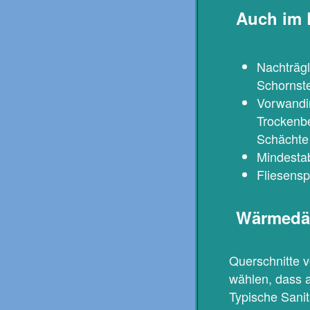
Auch im 
Nachträg
Schornste
Vorwandin
Trockenbe
Schächte
Mindestab
Fliesensp
Wärmed
Querschnitte v
wählen, dass 
Typische Sani