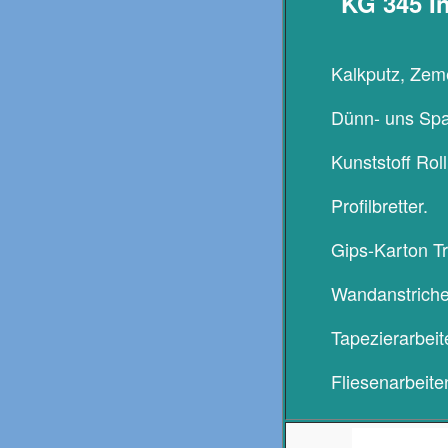
KG 345 I
Kalkputz, Zem
Dünn- uns Spa
Kunststoff Rol
Profilbretter.
Gips-Karton Tr
Wandanstriche
Tapezierarbeit
Fliesenarbeite