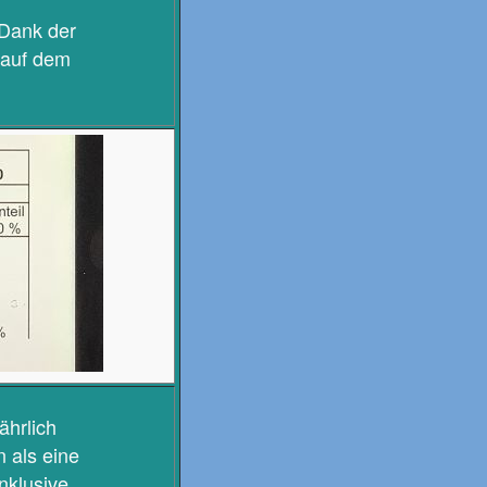
 Dank der
 auf dem
ährlich
n als eine
inklusive