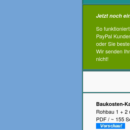
Jetzt noch ei
So funktioniert
PayPal Kunden
oder Sie beste
Wir senden Ihn
nicht!
Baukosten-Ka
Rohbau 1 + 2 
PDF / ~ 155 S