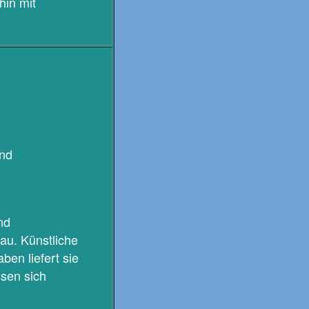
hin mit
und
nd
au. Künstliche
ben liefert sie
ssen sich