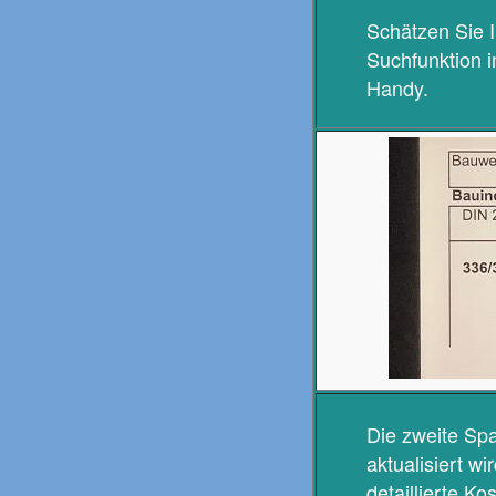
Schätzen Sie 
Suchfunktion 
Handy.
Die zweite Spa
aktualisiert w
detaillierte K