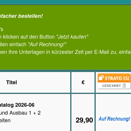
nfacher bestellen!
's
 klicken auf den Button
"Jetzt kaufen"
llen einfach
"Auf Rechnung!"
en Ihre Unterlagen in kürzester Zeit per E-Mail zu, einfa
Titel
€
talog 2026-06
und Ausbau 1 + 2
29,90
eiten