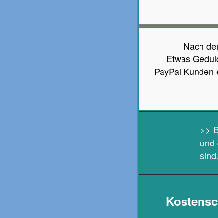
Nach dem
Etwas Geduld
PayPal Kunden e
>> B
und 
sind
Kostensc