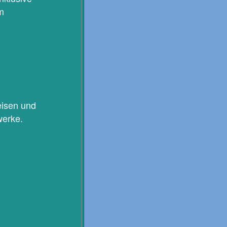
m
eisen und
werke.