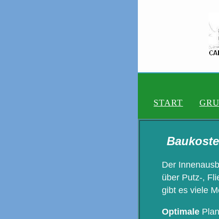
START
GRU
Baukoste
Der Innenausb
über Putz-, Fl
gibt es viele 
Optimale
Plan