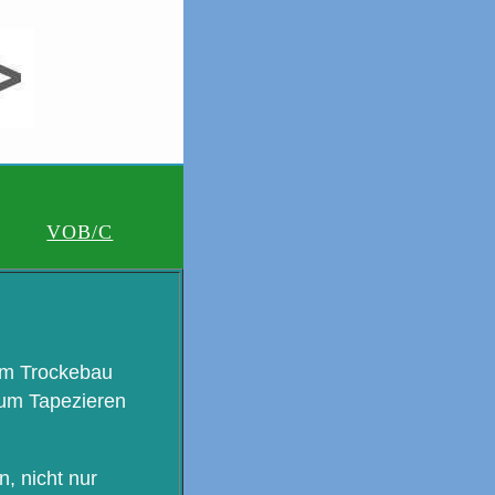
VOB/C
om Trockebau
 zum Tapezieren
, nicht nur