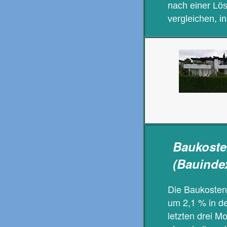
nach einer Lö
vergleichen, 
Baukosten
(Bauinde
Die Baukosten
um 2,1 % in de
letzten drei M