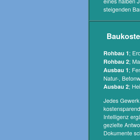
eines halben J
steigenden Bau
Baukosten
; Er
Rohbau 1
; Ma
Rohbau 2
; Fe
Ausbau 1
Natur-, Betonw
; He
Ausbau 2
Jedes Gewerk b
kostensparende
Intelligenz er
gezielte Antwo
Dokumente schn