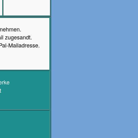
rnehmen.
il zugesandt.
Pal-Mailadresse.
erke
t