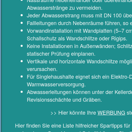
Abwasserstränge zu vermeiden.
Jeder Abwasserstrang muss mit DN 100 über
Fallleitungen durch Nebenräume führen, so e
Vorwandinstallation mit Wandplatten (5–7 cm)
Schallschutz als Wandschlitze oder Rigips.
Keine Installationen in Außenwänden; Schli
statischer Prüfung einplanen.
Vertikale und horizontale Wandschlitze mögl
verursachen.
Für Singlehaushalte eignet sich ein Elektro-D
Warmwasserversorgung.
Abwasserleitungen können unter der Kellerd
Revisionsschächte und Gräben.
>> Hier könnte Ihre
WERBUNG
st
Hier finden Sie eine Liste hilfreicher Spartipps f