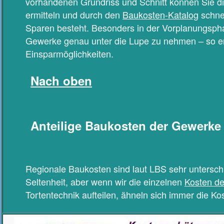
vorhandenen Grundriss und Schnitt können Sie di
ermitteln und durch den
Baukosten-Katalog
schnel
Sparen besteht. Besonders in der Vorplanungsphas
Gewerke genau unter die Lupe zu nehmen – so e
Einsparmöglichkeiten.
Nach oben
Anteilige Baukosten der Gewerke
Regionale Baukosten sind laut LBS sehr untersch
Seltenheit, aber wenn wir die einzelnen
Kosten d
Tortentechnik aufteilen, ähneln sich immer die Ko