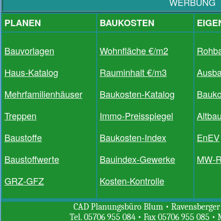
WERBUNG
PLANEN
BAUKOSTEN
EIGE
Bauvorlagen
Wohnfläche €/m2
Rohb
Haus-Katalog
Rauminhalt €/m3
Ausb
Mehrfamilienhäuser
Baukosten-Katalog
Bauko
Treppen
Immo-Preisspiegel
Altba
Baustoffe
Baukosten-Index
EnEV
Baustoffwerte
Bauindex-Gewerke
MW-R
GRZ-GFZ
Kosten-Kontrolle
CAD Planungsbüro Blum • Ravensberger St
Tel. 05706 955 084 • Fax 05706 955 085 • 