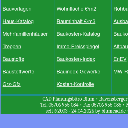
Bauvorlagen
Wohnfläche €/m2
Rohb
Haus-Katalog
Rauminhalt €/m3
Ausba
Mehrfamilienhäuser
Baukosten-Katalog
Bauko
Treppen
Immo-Preisspiegel
Altba
Baustoffe
Baukosten-Index
EnEV
Baustoffwerte
Bauindex-Gewerke
MW-R
Grz-Gfz
Kosten-Kontrolle
CAD Planungsbüro Blum • Ravensberger St
Tel. 05706 955 084 • Fax 05706 955 085 • 
seit©2003 - 24.04.2026 by blumcad.de 