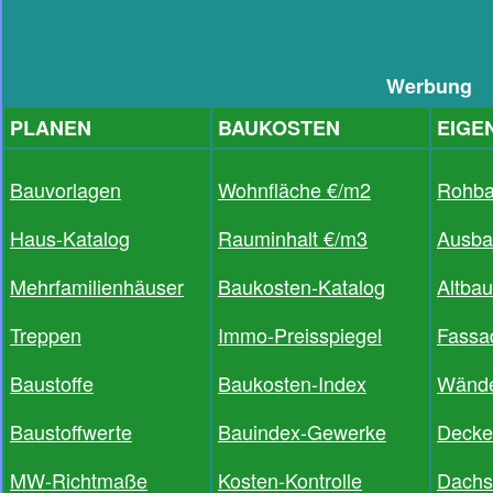
Werbung
PLANEN
BAUKOSTEN
EIGE
Bauvorlagen
Wohnfläche €/m2
Rohb
Haus-Katalog
Rauminhalt €/m3
Ausba
Mehrfamilienhäuser
Baukosten-Katalog
Altba
Treppen
Immo-Preisspiegel
Fassa
Baustoffe
Baukosten-Index
Wände
Baustoffwerte
Bauindex-Gewerke
Decke
MW-Richtmaße
Kosten-Kontrolle
Dachs