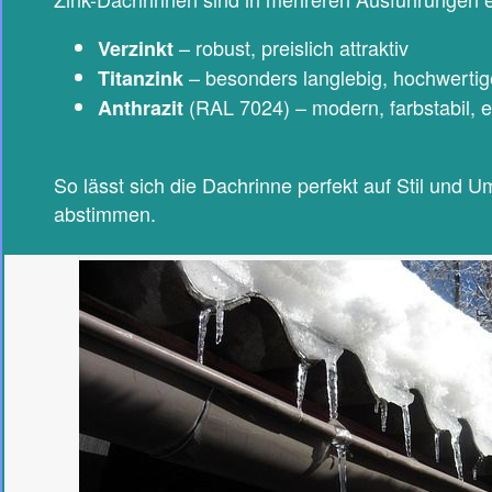
– robust, preislich attraktiv
Verzinkt
– besonders langlebig, hochwertig
Titanzink
(RAL 7024) – modern, farbstabil, e
Anthrazit
So lässt sich die Dachrinne perfekt auf Stil und
abstimmen.