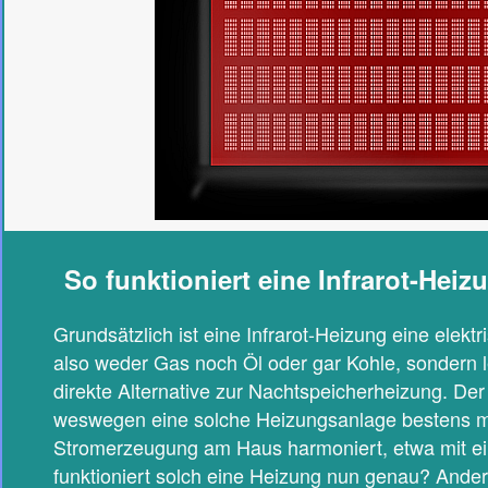
So funktioniert eine Infrarot-Heiz
Grundsätzlich ist eine Infrarot-Heizung eine elekt
also weder Gas noch Öl oder gar Kohle, sondern le
direkte Alternative zur Nachtspeicherheizung. Der
weswegen eine solche Heizungsanlage bestens m
Stromerzeugung am Haus harmoniert, etwa mit ei
funktioniert solch eine Heizung nun genau? Ander