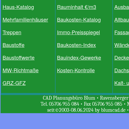
Haus-Katalog
Rauminhalt €/m3
Ausba
Mehrfamilienhäuser
Baukosten-Katalog
Altba
Treppen
Immo-Preisspiegel
Fassa
Baustoffe
Baukosten-Index
Wände
Baustoffwerte
Bauindex-Gewerke
Decke
MW-Richtmaße
Kosten-Kontrolle
Dachs
GRZ-GFZ
Kalt-
CAD Planungsbüro Blum • Ravensberger St
Tel. 05706 955 084 • Fax 05706 955 085 • 
seit©2003-08.06.2024 by blumcad.de 