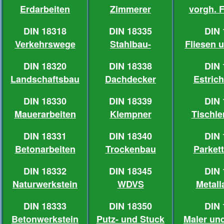
Erdarbeiten
Zimmerer
vorgh. 
DIN 18318
DIN 18335
DIN 
Verkehrswege
Stahlbau-
Fliesen u
DIN 18320
DIN 18338
DIN 
Landschaftsbau
Dachdecker
Estrich
DIN 18330
DIN 18339
DIN 
Mauerarbeiten
Klempner
Tischle
DIN 18331
DIN 18340
DIN 
Betonarbeiten
Trockenbau
Parkett
DIN 18332
DIN 18345
DIN 
Naturwerkstein
WDVS
Metall
DIN 18333
DIN 18350
DIN 
Betonwerkstein
Putz- und Stuck
Maler und