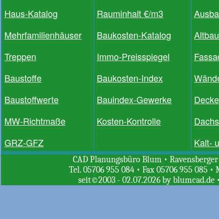
Haus-Katalog
Rauminhalt €/m3
Ausba
Mehrfamilienhäuser
Baukosten-Katalog
Altba
Treppen
Immo-Preisspiegel
Fassa
Baustoffe
Baukosten-Index
Wände
Baustoffwerte
Bauindex-Gewerke
Decke
MW-Richtmaße
Kosten-Kontrolle
Dachs
GRZ-GFZ
Kalt-
CAD Planungsbüro Blum • Ravensberger St
Tel. 05706 955 084 • Fax 05706 955 085 • 
seit©2003 - 02.07.2026 by blumcad.de 